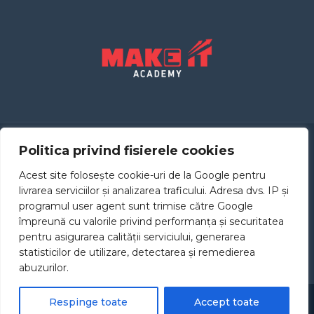
Politica privind fisierele cookies
CURSURI
CONTACT
Acest site folosește cookie-uri de la Google pentru
TERMENI
ACADEMIA
livrarea serviciilor și analizarea traficului. Adresa dvs. IP și
programul user agent sunt trimise către Google
împreună cu valorile privind performanța și securitatea
pentru asigurarea calității serviciului, generarea
statisticilor de utilizare, detectarea și remedierea
abuzurilor.
Respinge toate
Accept toate
Copyright © 2025 MAKE IT ACADEMY