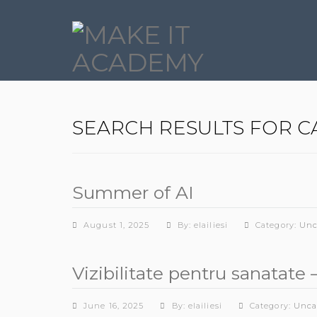
SEARCH RESULTS FOR C
Summer of AI
August 1, 2025
By: elailiesi
Category:
Unc
Vizibilitate pentru sanatate
June 16, 2025
By: elailiesi
Category:
Unca