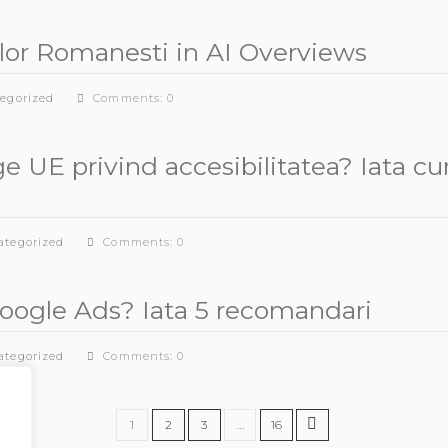
ilor Romanesti in AI Overviews
egorized
Comments: 0
ge UE privind accesibilitatea? Iata cu
ategorized
Comments: 0
n Google Ads? Iata 5 recomandari
ategorized
Comments: 0
1
2
3
…
16