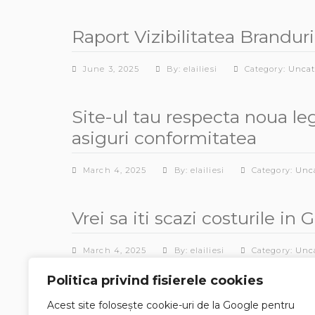
Raport Vizibilitatea Brandur
June 3, 2025
By: elailiesi
Category:
Uncat
Site-ul tau respecta noua le
asiguri conformitatea
March 4, 2025
By: elailiesi
Category:
Unc
Vrei sa iti scazi costurile i
March 4, 2025
By: elailiesi
Category:
Unc
Politica privind fisierele cookies
Acest site folosește cookie-uri de la Google pentru