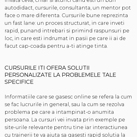
invata ceva, chiar si atunci cand esti un bun
autodidact, cursurile, consultanta, un mentor pot
face o mare diferenta. Cursurile bune reprezinta
un fast lane: un proces structurat, in care inveti
rapid, punand intrebari si primind raspunsuri pe
loc, in care esti indrumat in pasii pe care ii ai de
facut cap-coada pentru a-ti atinge tinta.
CURSURILE ITI OFERA SOLUTII
PERSONALIZATE LA PROBLEMELE TALE
SPECIFICE
Informatiile care se gasesc online se refera la cum
se fac lucrurile in general, sau la cum se rezolva
problema pe care a intampinat-o anumita
persoana. La cursuri vei invata prin exemple pe
site-urile relevante pentru tine iar interactiunea
cu trainerii te va ajuta sa gasesti rapid solutia la