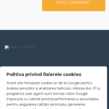
Politica privind fisierele cookies
CURSURI
CONTACT
Acest site folosește cookie-uri de la Google pentru
TERMENI
ACADEMIA
livrarea serviciilor și analizarea traficului. Adresa dvs. IP și
programul user agent sunt trimise către Google
împreună cu valorile privind performanța și securitatea
pentru asigurarea calității serviciului, generarea